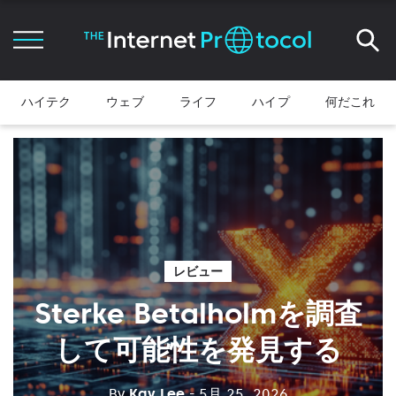
ハイテク
ウェブ
ライフ
ハイプ
何だこれ
レビュー
Sterke Betalholmを調査
して可能性を発見する
By
Kay Lee
- 5月 25, 2026