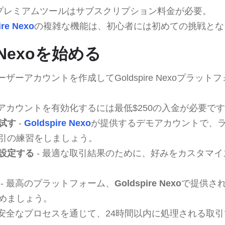
プレミアムツールはサブスクリプション料金が必要。
ire Nexo
の複雑な機能は、初心者には初めての挑戦とな
e Nexoを始める
ユーザーアカウントを作成してGoldspire Nexoプラッ
引アカウントを有効化するには最低$250の入金が必要で
試す
-
Goldspire Nexo
が提供するデモアカウントで、
引の練習をしましょう。
設定する
- 最適な取引結果のために、好みをカスタマ
- 最高のプラットフォーム、
Goldspire Nexo
で提供さ
めましょう。
 安全なプロセスを通じて、24時間以内に処理される取