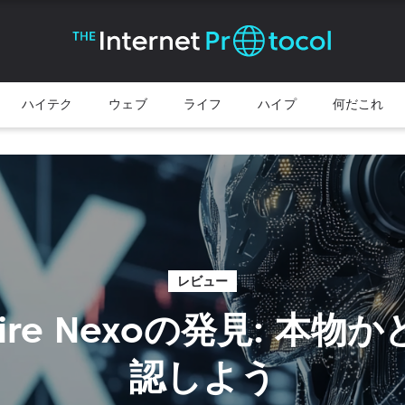
ハイテク
ウェブ
ライフ
ハイプ
何だこれ
レビュー
pire Nexoの発見: 本物
認しよう