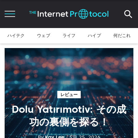
ハイテク
ウェブ
ライフ
ハイプ
何だこれ
レビュー
Dolu Yatırımotiv: その成
功の裏側を探る！
By
Kay Lee
- 5月 25, 2026