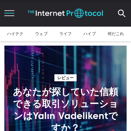
ハイテク
ウェブ
ライフ
ハイプ
何だこれ
レビュー
あなたが探していた信頼
できる取引ソリューショ
ンはYalın Vadelikentで
すか？