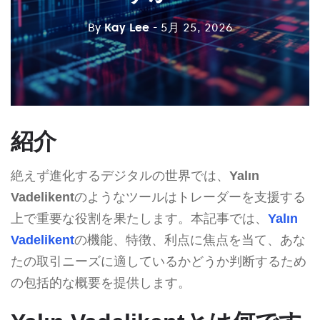
By
Kay Lee
- 5月 25, 2026
紹介
絶えず進化するデジタルの世界では、
Yalın
Vadelikent
のようなツールはトレーダーを支援する
上で重要な役割を果たします。本記事では、
Yalın
Vadelikent
の機能、特徴、利点に焦点を当て、あな
たの取引ニーズに適しているかどうか判断するため
の包括的な概要を提供します。