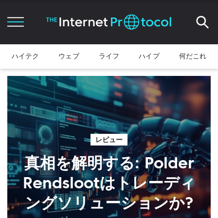
ハイテク
ウェブ
ライフ
ハイプ
何だこれ
レビュー
真相を解明する: Polder
Rendslootはトレーディ
ングソリューションか?