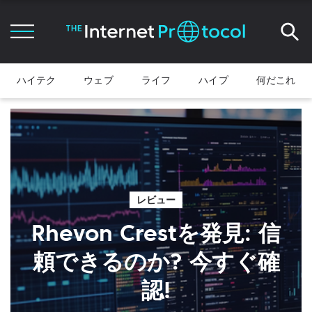
ハイテク
ウェブ
ライフ
ハイプ
何だこれ
レビュー
Rhevon Crestを発見: 信
頼できるのか? 今すぐ確
認!