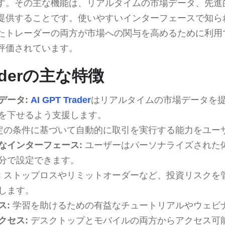
す。その主な機能は、リアルタイムの市場データ、先進
提供することです。使いやすいインターフェースで知ら
たトレーダーの両方が市場への関与を高めるために利用
評価されています。
raderの主な特徴
データ:
AI GPT Trader
はリアルタイムの市場データを
を下せるよう支援します。
定の条件に基づいて自動的に取引を実行する能力をユー
なインターフェース:
ユーザーはパーソナライズされた
分で設定できます。
:
ストップロスやリミットオーダーなど、投資リスクを
します。
ス:
学習を助けるための有益なチュートリアルやウェビ
クセス:
デスクトップとモバイルの両方からアクセス可