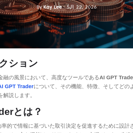
By
Kay Lee
- 5月 22, 2026
クション
金融の風景において、高度なツールである
AI GPT Trade
AI GPT Trader
について、その機能、特徴、そしてどの
を解説します。
raderとは？
効率的で情報に基づいた取引決定を促進するために設計