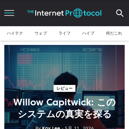
ハイテク
ウェブ
ライフ
ハイプ
何だこれ
レビュー
Willow Capitwick: この
システムの真実を探る
By
Kay Lee
- 5月 21, 2026