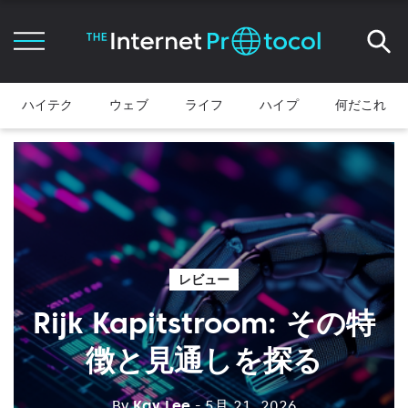
ハイテク
ウェブ
ライフ
ハイプ
何だこれ
レビュー
Rijk Kapitstroom: その特
徴と見通しを探る
By
Kay Lee
- 5月 21, 2026