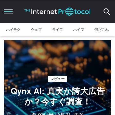
ハイテク
ウェブ
ライフ
ハイプ
何だこれ
レビュー
Qynx AI: 真実か誇大広告
か？今すぐ調査！
By
Kay Lee
- 5月 21, 2026