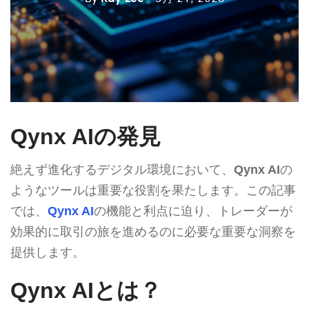
Qynx AIの発見
絶えず進化するデジタル環境において、
Qynx AI
の
ようなツールは重要な役割を果たします。この記事
では、
Qynx AI
の機能と利点に迫り、トレーダーが
効果的に取引の旅を進めるのに必要な重要な洞察を
提供します。
Qynx AIとは？