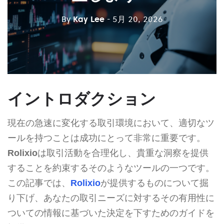
By
Kay Lee
- 5月 20, 2026
イントロダクション
現在の急速に変化する取引環境において、適切なツ
ールを持つことは成功にとって非常に重要です。
Rolixio
は取引活動を合理化し、貴重な洞察を提供
することを約束するそのようなツールの一つです。
この記事では、
Rolixio
が提供するものについて掘
り下げ、あなたの取引ニーズに対するその有用性に
ついての情報に基づいた決定を下すためのガイドを