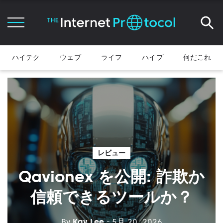
ハイテク
ウェブ
ライフ
ハイプ
何だこれ
レビュー
Qavionex を公開: 詐欺か
信頼できるツールか？
By
Kay Lee
- 5月 20, 2026