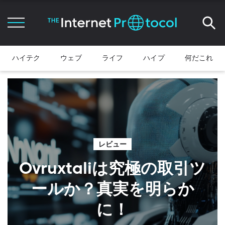
ハイテク
ウェブ
ライフ
ハイプ
何だこれ
レビュー
Ovruxtaliは究極の取引ツ
ールか？真実を明らか
に！