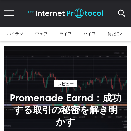
ハイテク
ウェブ
ライフ
ハイプ
何だこれ
レビュー
Promenade Earnd：成功
する取引の秘密を解き明
かす