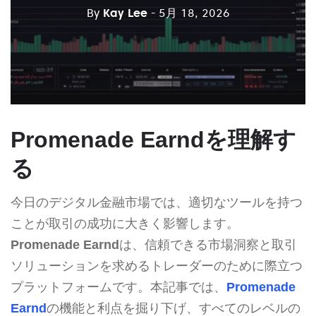
By
Kay Lee
- 5月 18, 2026
Promenade Earndを理解す
る
今日のデジタル金融市場では、適切なツールを持つ
ことが取引の成功に大きく影響します。
Promenade Earnd
は、信頼できる市場洞察と取引
ソリューションを求めるトレーダーのために際立つ
プラットフォームです。本記事では、
Promenade
Earnd
の機能と利点を掘り下げ、すべてのレベルの