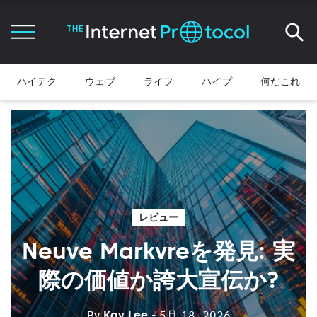
ハイテク
ウェブ
ライフ
ハイプ
何だこれ
レビュー
Neuve Markvreを発見: 実
際の価値か誇大宣伝か?
By
Kay Lee
- 5月 18, 2026