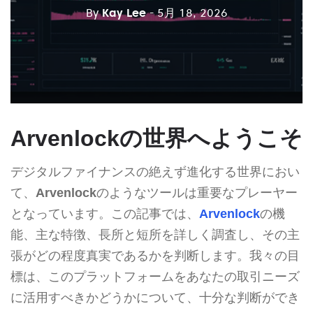
By
Kay Lee
- 5月 18, 2026
Arvenlockの世界へようこそ
デジタルファイナンスの絶えず進化する世界におい
て、
Arvenlock
のようなツールは重要なプレーヤー
となっています。この記事では、
Arvenlock
の機
能、主な特徴、長所と短所を詳しく調査し、その主
張がどの程度真実であるかを判断します。我々の目
標は、このプラットフォームをあなたの取引ニーズ
に活用すべきかどうかについて、十分な判断ができ