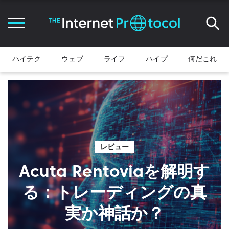
ハイテク
ウェブ
ライフ
ハイプ
何だこれ
レビュー
Acuta Rentoviaを解明す
る：トレーディングの真
実か神話か？