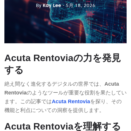
By
Kay Lee
- 5月 18, 2026
Acuta Rentoviaの力を発見
する
絶え間なく進化するデジタルの世界では、
Acuta
Rentovia
のようなツールが重要な役割を果たしてい
ます。この記事では
Acuta Rentovia
を探り、その
機能と利点についての洞察を提供します。
Acuta Rentoviaを理解する