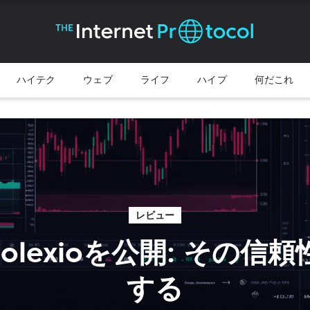
ハイテク
ウェブ
ライフ
ハイプ
何だこれ
レビュー
dolexioを公開: その信
する