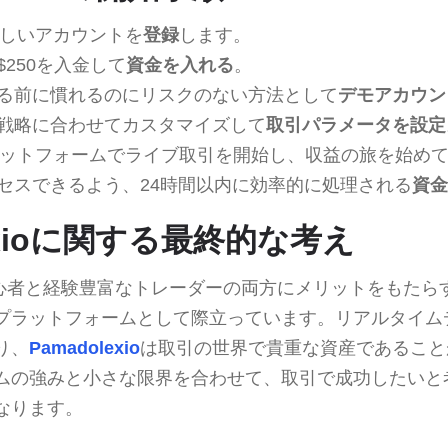
しいアカウントを
登録
します。
250を入金して
資金を入れる
。
る前に慣れるのにリスクのない方法として
デモアカウン
戦略に合わせてカスタマイズして
取引パラメータを設定
ットフォームでライブ取引を開始し、収益の旅を始め
セスできるよう、24時間以内に効率的に処理される
資金
lexioに関する最終的な考え
oは、初心者と経験豊富なトレーダーの両方にメリットをもた
プラットフォームとして際立っています。リアルタイム
り、
Pamadolexio
は取引の世界で貴重な資産であること
ムの強みと小さな限界を合わせて、取引で成功したいと
なります。