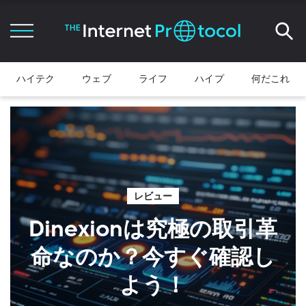
ハイテク
ウェブ
ライフ
ハイプ
何だこれ
レビュー
Dinexionは究極の取引革
命なのか？今すぐ確認し
よう！