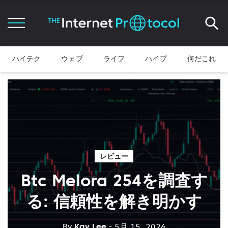
ハイテク
ウェブ
ライフ
ハイプ
何だこれ
レビュー
Btc Melora 254を調査す
る: 信頼性を解き明かす
By
Kay Lee
- 5月 15, 2026