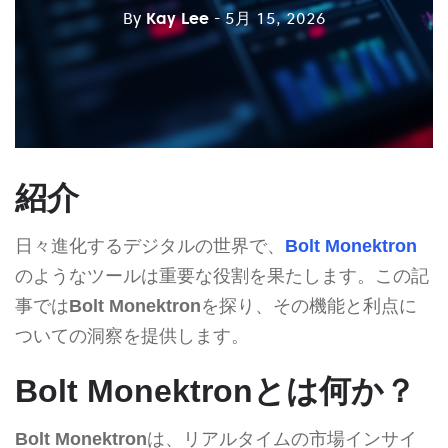
By
Kay Lee
- 5月 15, 2026
紹介
日々進化するデジタルの世界で、
Bolt Monektron
のようなツールは重要な役割を果たします。この記
事では
Bolt Monektron
を探り、その機能と利点に
ついての洞察を提供します。
Bolt Monektronとは何か？
Bolt Monektron
は、リアルタイムの市場インサイ