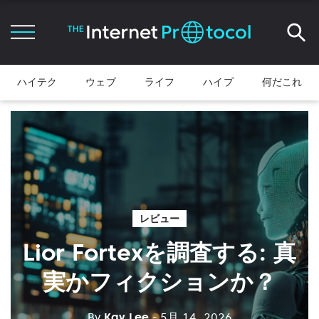
ハイテク
ウェブ
ライフ
ハイプ
何だこれ
レビュー
Lior Fortexを調査する: 真
実かフィクションか？
By
Kay Lee
- 5月 14, 2026