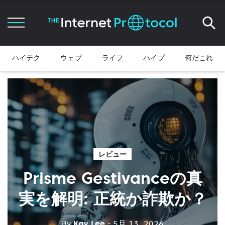
ハイテク
ウェブ
ライフ
ハイプ
何だこれ
レビュー
Prisme Gestivanceの真
実を解明: 正統か詐欺か？
By
Kay Lee
- 5月 13, 2026