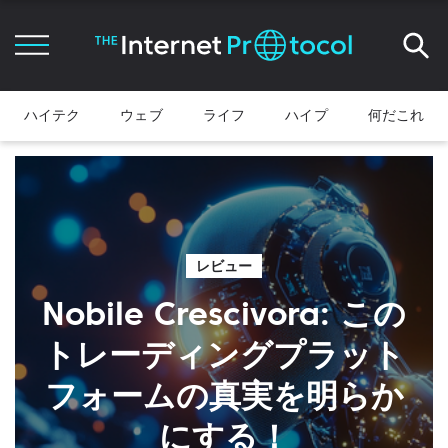
ハイテク
ウェブ
ライフ
ハイプ
何だこれ
レビュー
Nobile Crescivora: この
トレーディングプラット
フォームの真実を明らか
にする！