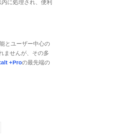
以内に処理され、便利
能とユーザー中心の
れませんが、その多
xalt +Pro
の最先端の