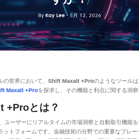
By
Kay Lee
- 5月 12, 2026
ルの世界において、
Shift Maxalt +Pro
のようなツールは
ift Maxalt +Pro
を探求し、その機能と利点に関する洞察
alt +Proとは？
、ユーザーにリアルタイムの市場洞察と自動取引機能を
ラットフォームです。金融技術の分野での重要なプレー