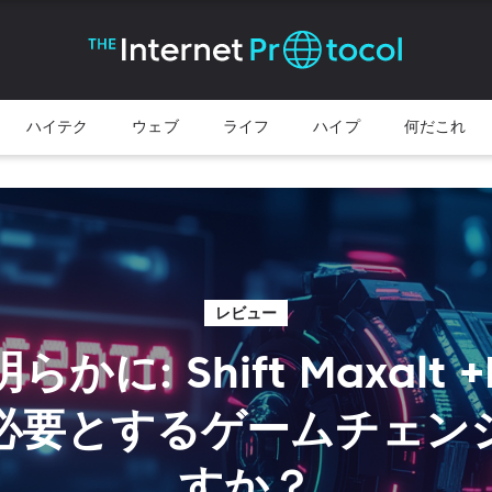
ハイテク
ウェブ
ライフ
ハイプ
何だこれ
レビュー
かに: Shift Maxalt 
必要とするゲームチェン
すか？