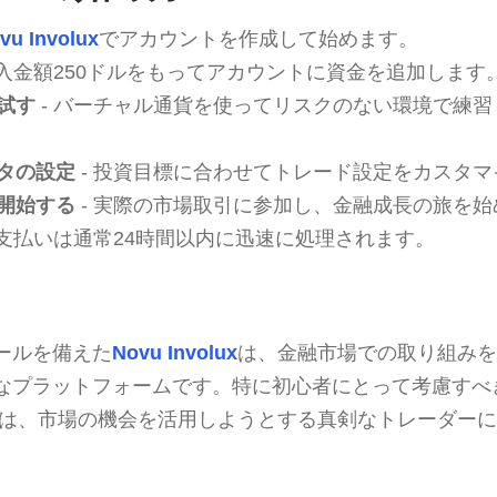
vu Involux
でアカウントを作成して始めます。
低入金額250ドルをもってアカウントに資金を追加します
試す
- バーチャル通貨を使ってリスクのない環境で練
タの設定
- 投資目標に合わせてトレード設定をカスタ
開始する
- 実際の市場取引に参加し、金融成長の旅を始
 支払いは通常24時間以内に迅速に処理されます。
ールを備えた
Novu Involux
は、金融市場での取り組みを
なプラットフォームです。特に初心者にとって考慮すべ
は、市場の機会を活用しようとする真剣なトレーダーに