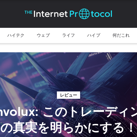
ハイテク
ウェブ
ライフ
ハイプ
何だこれ
レビュー
 Involux: このトレーデ
の真実を明らかにする！