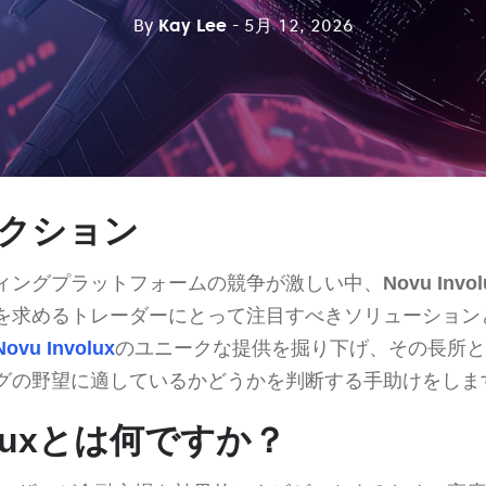
By
Kay Lee
- 5月 12, 2026
クション
ィングプラットフォームの競争が激しい中、
Novu Invol
を求めるトレーダーにとって注目すべきソリューション
Novu Involux
のユニークな提供を掘り下げ、その長所と
グの野望に適しているかどうかを判断する手助けをしま
voluxとは何ですか？