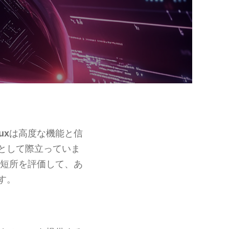
ux
は高度な機能と信
として際立っていま
短所を評価して、あ
す。