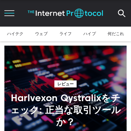
ハイテク
ウェブ
ライフ
ハイプ
何だこれ
レビュー
Harlvexon Qystralixをチ
ェック: 正当な取引ツール
か？