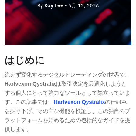
By
Kay Lee
- 5月 12, 2026
はじめに
絶えず変化するデジタルトレーディングの世界で、
Harlvexon Qystralix
は取引決定を最適化しようと
する個人にとって強力なツールとして際立っていま
す。この記事では、
Harlvexon Qystralix
の仕組み
を掘り下げ、その主な機能を検証し、この独自のプ
ラットフォームを始めるための包括的なガイドを提
供します。