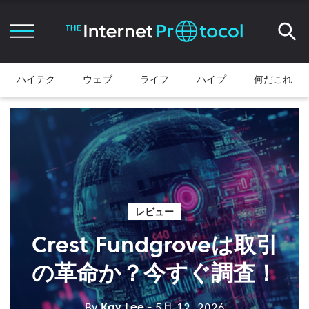
ハイテク
ウェブ
ライフ
ハイプ
何だこれ
レビュー
Crest Fundgroveは取引
の革命か？今すぐ調査！
By
Kay Lee
- 5月 12, 2026