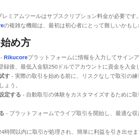
プレミアムツールはサブスクリプション料金が必要です
re
の複雑な機能は、最初は初心者にとって難しいかもし
eの始め方
-
Rikucore
プラットフォームに情報を入力してサイン
 登録後、最低入金額250ドルでアカウントに資金を入金
試す
- 実際の取引を始める前に、リスクなしで取引の
しょう。
設定する
- 自動取引の体験をカスタマイズするために
る
- プラットフォームでライブ取引を開始し、最適な
 24時間以内に取引が処理され、簡単に利益を引き出せ