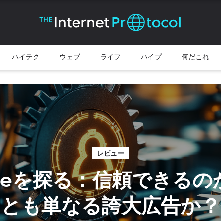
ハイテク
ウェブ
ライフ
ハイプ
何だこれ
レビュー
coreを探る：信頼できる
とも単なる誇大広告か？