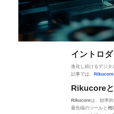
イントロダ
進化し続けるデジタ
記事では、
Rikucore
Rikuco
Rikucore
は、効率的
最先端のツールと機