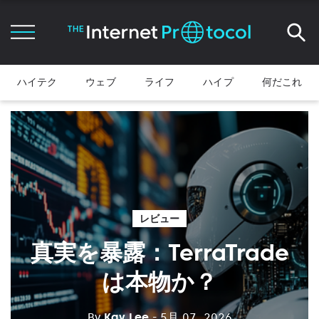
ハイテク
ウェブ
ライフ
ハイプ
何だこれ
レビュー
真実を暴露：TerraTrade
は本物か？
By
Kay Lee
- 5月 07, 2026