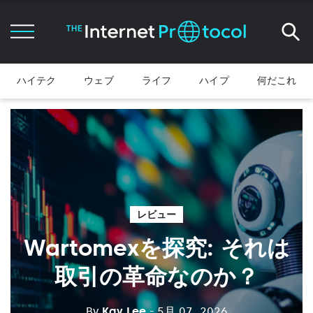
ハイテク
ウェブ
ライフ
ハイプ
何だこれ
レビュー
Wartomexを探究: それは
取引の革命なのか？
By
Kay Lee
- 5月 07, 2026