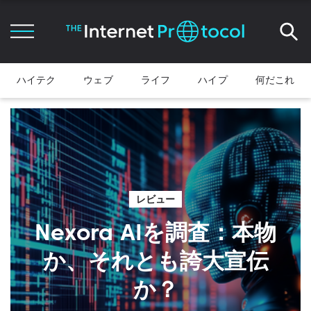
ハイテク
ウェブ
ライフ
ハイプ
何だこれ
レビュー
Nexora AIを調査：本物
か、それとも誇大宣伝
か？