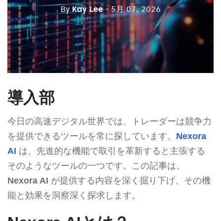
By
Kay Lee
- 5月 07, 2026
導入部
今日の高速デジタル世界では、トレーダーは競争力
を提供できるツールを常に探しています。
Nexora
AI
は、先進的な機能で取引を革新すると主張する
そのようなツールの一つです。この記事は、
Nexora AI
が提供する内容を深く掘り下げ、その機
能と効果を洞察深く探求します。