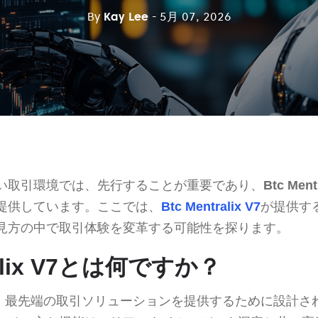
By
Kay Lee
- 5月 07, 2026
い取引環境では、先行することが重要であり、
Btc Ment
提供しています。ここでは、
Btc Mentralix V7
が提供す
見方の中で取引体験を変革する可能性を探ります。
ralix V7とは何ですか？
、最先端の取引ソリューションを提供するために設計さ