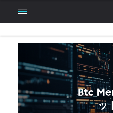
Btc M
ッ