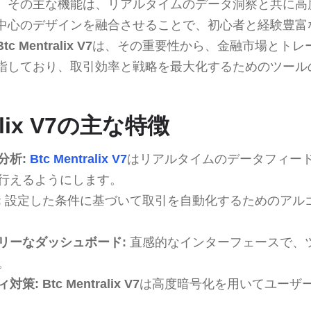
。その主な機能は、リアルタイムのデータ洞察と共に高
中心のデザインを融合させることで、初心者と経験豊富
Btc Mentralix V7
は、その重要性から、金融市場とトレ
指しており、取引効率と戦略を最大化するためのツール
ralix V7の主な特徴
分析:
Btc Mentralix V7
はリアルタイムのデータフィー
行えるようにします。
:
設定した条件に基づいて取引を自動化するためのアル
リーなダッシュボード:
直感的なインターフェースで、
。
ィ対策:
Btc Mentralix V7
は高度暗号化を用いてユーザ