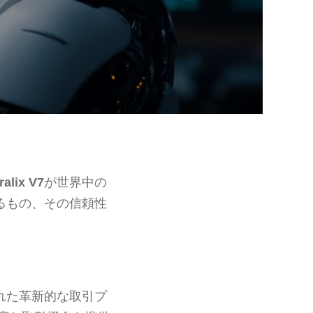
ralix V7
が世界中の
るもの、その信頼性
れた革新的な取引プ