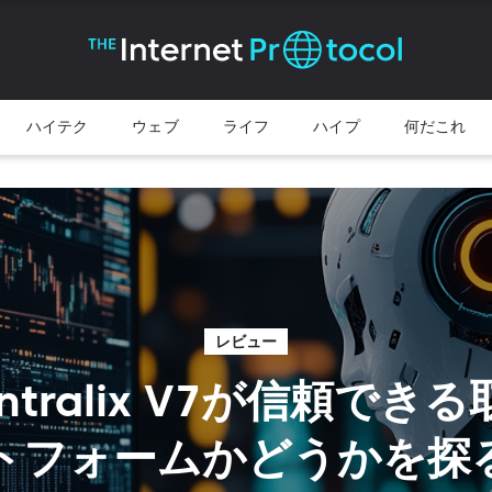
ハイテク
ウェブ
ライフ
ハイプ
何だこれ
レビュー
entralix V7が信頼で
トフォームかどうかを探