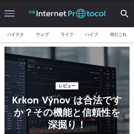
ハイテク
ウェブ
ライフ
ハイプ
何だこれ
レビュー
Krkon Výnov は合法です
か？その機能と信頼性を
深掘り！