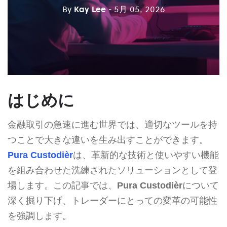
By
Kay Lee
- 5月 05, 2026
はじめに
金融取引の急速に進む世界では、適切なツールを持
つことで大きな違いを生み出すことができます。
Pura Custodièr
は、革新的な技術と使いやすい機能
を組み合わせた洗練されたソリューションとして登
場します。この記事では、
Pura Custodièr
について
深く掘り下げ、トレーダーにとっての変革の可能性
を強調します。