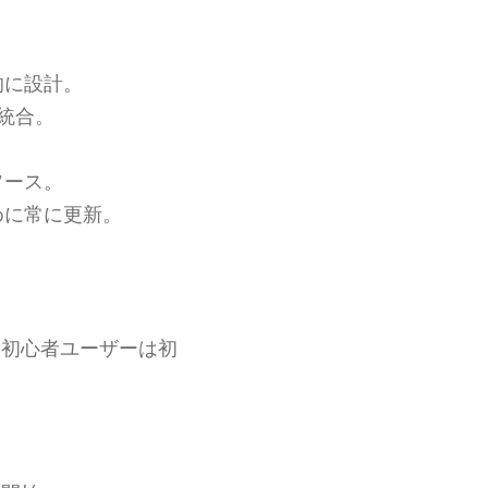
的に設計。
統合。
ソース。
めに常に更新。
、初心者ユーザーは初