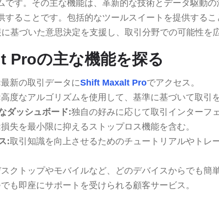
ムです。その主な機能は、革新的な技術とデータ駆動の
することです。包括的なツールスイートを提供することで、Sh
情報に基づいた意思決定を支援し、取引分野での可能性を
xalt Proの主な機能を探る
:
最新の取引データに
Shift Maxalt Pro
でアクセス。
:
高度なアルゴリズムを使用して、基準に基づいて取引
なダッシュボード:
独自の好みに応じて取引インターフ
:
損失を最小限に抑えるストップロス機能を含む。
ス:
取引知識を向上させるためのチュートリアルやトレ
デスクトップやモバイルなど、どのデバイスからでも簡
つでも即座にサポートを受けられる顧客サービス。