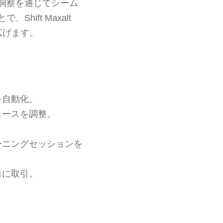
洞察を通じてシーム
ift Maxalt
広げます。
を自動化。
ェースを調整。
ーニングセッションを
単に取引。