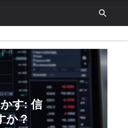
明かす: 信
すか？