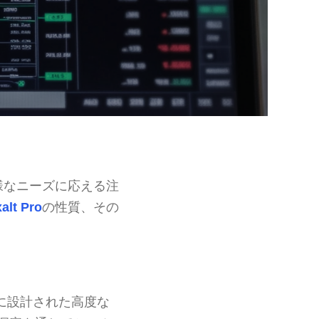
様なニーズに応える注
alt Pro
の性質、その
に設計された高度な