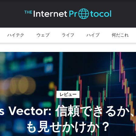
ハイテク
ウェブ
ライフ
ハイプ
何だこれ
レビュー
tis Vector: 信頼でき
も見せかけか？