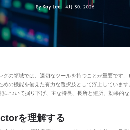
By
Kay Lee
- 4月 30, 2026
ングの領域では、適切なツールを持つことが重要です。
ための機能を備えた有力な選択肢として浮上しています
能について掘り下げ、主な特長、長所と短所、効果的な
 Vectorを理解する