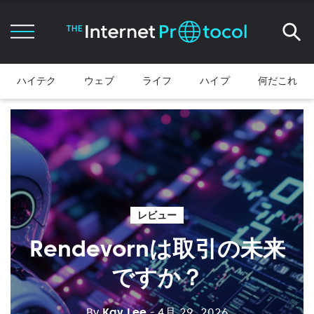
ハイテク
ウェブ
ライフ
ハイプ
何だこれ
レビュー
Rendevornは取引の未来
ですか？
By
Kay Lee
- 4月 29, 2026