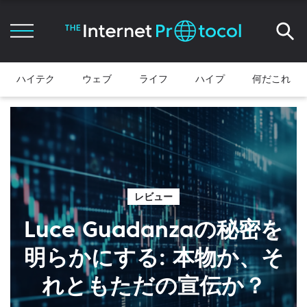
ハイテク
ウェブ
ライフ
ハイプ
何だこれ
レビュー
Luce Guadanzaの秘密を
明らかにする: 本物か、そ
れともただの宣伝か？