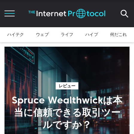
ハイテク
ウェブ
ライフ
ハイプ
何だこれ
レビュー
Spruce Wealthwickは本
当に信頼できる取引ツー
ルですか？