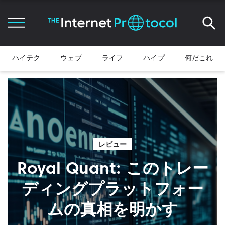
ハイテク
ウェブ
ライフ
ハイプ
何だこれ
レビュー
Royal Quant: このトレー
ディングプラットフォー
ムの真相を明かす