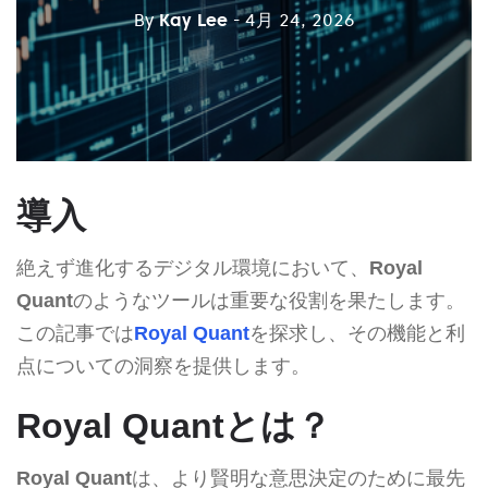
By
Kay Lee
- 4月 24, 2026
導入
絶えず進化するデジタル環境において、
Royal
Quant
のようなツールは重要な役割を果たします。
この記事では
Royal Quant
を探求し、その機能と利
点についての洞察を提供します。
Royal Quantとは？
Royal Quant
は、より賢明な意思決定のために最先