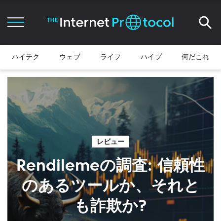
ハイテク
ウェブ
ライフ
ハイプ
何だこれ
レビュー
Rendilemeの調査: 信頼性
のあるツールか、それと
も詐欺か?