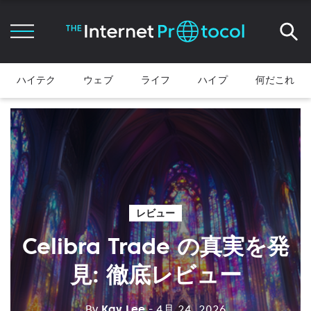
ハイテク
ウェブ
ライフ
ハイプ
何だこれ
レビュー
Celibra Trade の真実を発
見: 徹底レビュー
By
Kay Lee
- 4月 24, 2026