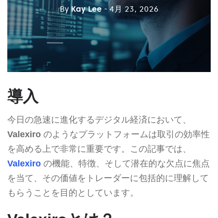
By
Kay Lee
- 4月 23, 2026
導入
今日の急速に進化するデジタル経済において、
Valexiro
のようなプラットフォームは取引の効率性
を高める上で非常に重要です。この記事では、
Valexiro
の機能、特徴、そして潜在的な欠点に焦点
を当て、その価値をトレーダーに包括的に理解して
もらうことを目的としています。