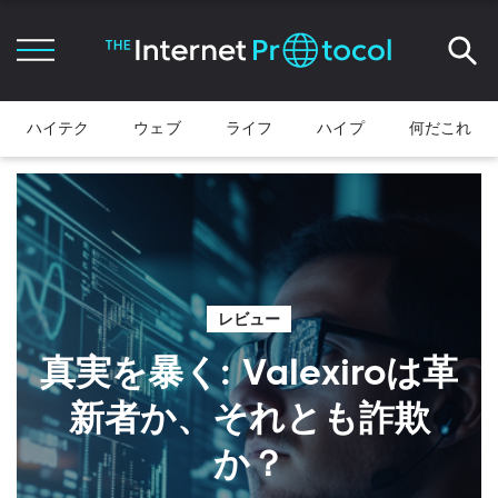
ハイテク
ウェブ
ライフ
ハイプ
何だこれ
レビュー
真実を暴く: Valexiroは革
新者か、それとも詐欺
か？