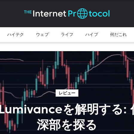
ハイテク
ウェブ
ライフ
ハイプ
何だこれ
レビュー
r Lumivanceを解明する
深部を探る