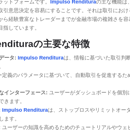
ラットフォームです。
Impulso Renditura
の主な機能は
取引意思決定を容易にすることです。それは取引におけ
から経験豊富なトレーダーまでが金融市場の複雑さを容
目指しています。
Rendituraの主要な特徴
データ:
Impulso Renditura
は、情報に基づいた取引判
。
ー定義のパラメータに基づいて、自動取引を促進するた
なインターフェース:
ユーザーがダッシュボードを個別
できます。
:
Impulso Renditura
は、ストップロスやリミットオー
します。
:
ユーザーの知識を高めるためのチュートリアルやウェ