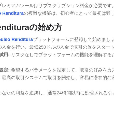
プレミアムツールはサブスクリプション料金が必要です
 Renditura
の複雑な機能は、初心者にとって最初は難
Rendituraの始め方
ulso Renditura
プラットフォームに登録して始めまし
の入金を行い、最低250ドルの入金で取引の旅をスター
試用:
リスクなしでプラットフォームの機能を理解する
設定:
希望するパラメータを設定して、取引の好みをカ
:
最高の取引システムで取引を開始し、容易に潜在的な
あなたの利益を追跡し、通常24時間以内に処理される引