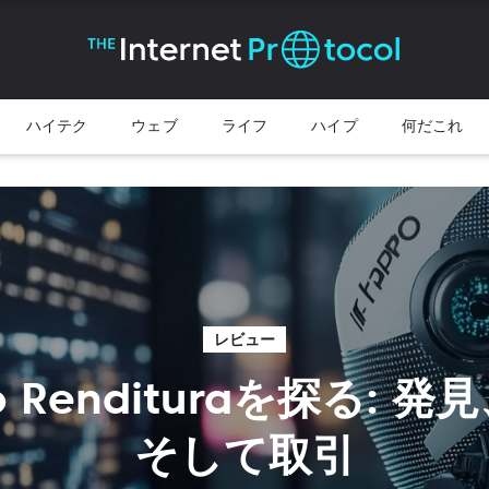
ハイテク
ウェブ
ライフ
ハイプ
何だこれ
レビュー
so Rendituraを探る: 
そして取引