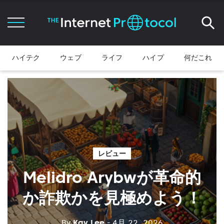
ハイテク
ウェブ
ライフ
ハイプ
何だこれ
レビュー
Melidro Arybwが革命的
か詐欺かを見極めよう！
By
Kay Lee
- 4月 22, 2026