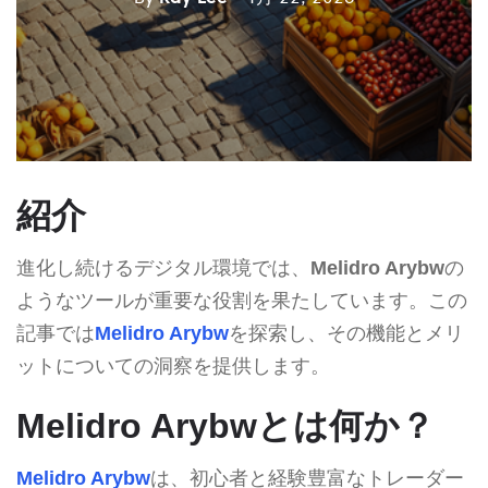
紹介
進化し続けるデジタル環境では、
Melidro Arybw
の
ようなツールが重要な役割を果たしています。この
記事では
Melidro Arybw
を探索し、その機能とメリ
ットについての洞察を提供します。
Melidro Arybwとは何か？
Melidro Arybw
は、初心者と経験豊富なトレーダー