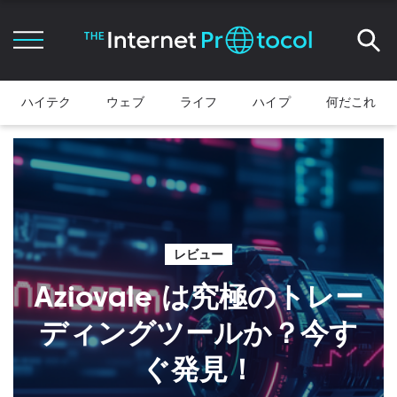
ハイテク
ウェブ
ライフ
ハイプ
何だこれ
レビュー
Aziovale は究極のトレー
ディングツールか？今す
ぐ発見！