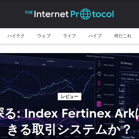
ハイテク
ウェブ
ライフ
ハイプ
何だこれ
レビュー
: Index Fertinex A
きる取引システムか？