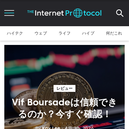
ハイテク
ウェブ
ライフ
ハイプ
何だこれ
レビュー
Vif Boursadeは信頼でき
るのか？今すぐ確認！
By
Kay Lee
- 4月 20, 2026