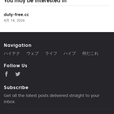
You may be interested in
duty-free.cc
4月 14, 2026
Navigation
ハイテク
ウェブ
ライフ
ハイプ
何だこれ
Follow Us
Subscribe
Get all the latest posts delivered straight to your
inbox.